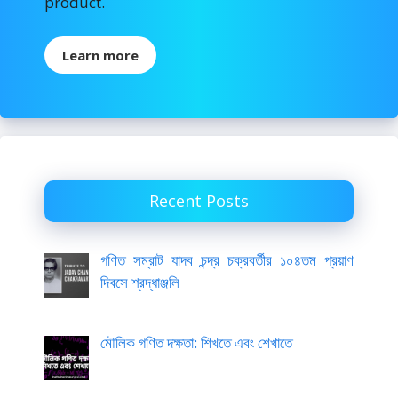
product.
Learn more
Recent Posts
গণিত সম্রাট যাদব চন্দ্র চক্রবর্তীর ১০৪তম প্রয়াণ
দিবসে শ্রদ্ধাঞ্জলি
মৌলিক গণিত দক্ষতা: শিখতে এবং শেখাতে